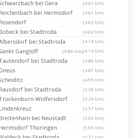
Schwarzbach bei Gera
(4.61 km)
Reichenbach bei Hermsdorf
(4.61 km)
Rosendorf
(4.62 km)
Bobeck bei Stadtroda
(4.62 km)
Albersdorf bei Stadtroda
(4.74 km)
Sankt Gangloff
(4.74 km)
(4.86 km)
Tautendorf bei Stadtroda
(4.86 km)
Gneus
(4.87 km)
Scheiditz
(4.95 km)
Rausdorf bei Stadtroda
(5.26 km)
Trockenborn-Wolfersdorf
(5.29 km)
Lindenkreuz
(5.57 km)
Breitenhain bei Neustadt
(5.65 km)
Hermsdorf Thüringen
(5.65 km)
Waldeck bei Stadtroda
(5.77 km)