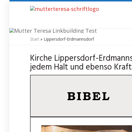
Skip
to
main
content
Start
»
Lippersdorf-Erdmannsdorf
Kirche und E
Kirche Lippersdorf-Erdmanns
jedem Halt und ebenso Kraft