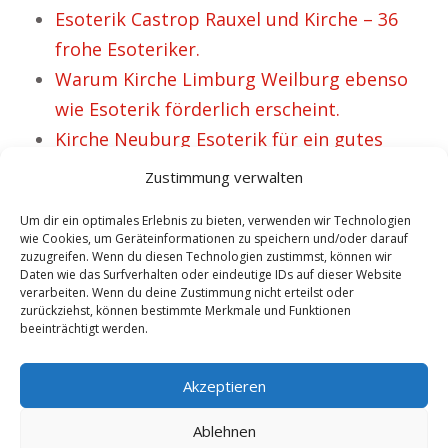
Esoterik Castrop Rauxel und Kirche – 36
frohe Esoteriker.
Warum Kirche Limburg Weilburg ebenso
wie Esoterik förderlich erscheint.
Kirche Neuburg Esoterik für ein gutes
Gefühl.
Zustimmung verwalten
Um dir ein optimales Erlebnis zu bieten, verwenden wir Technologien
wie Cookies, um Geräteinformationen zu speichern und/oder darauf
VORHERIGER ARTIKEL
NÄCHSTER ARTIKEL
zuzugreifen. Wenn du diesen Technologien zustimmst, können wir
Esoterik Essen i.V.
Esoterik Ettenheim
Daten wie das Surfverhalten oder eindeutige IDs auf dieser Website
verarbeiten. Wenn du deine Zustimmung nicht erteilst oder
mit Kirche steht für
und Kirche
zurückziehst, können bestimmte Merkmale und Funktionen
beeinträchtigt werden.
Hoffnung und
beinhaltet für
Glaube vieler
etliche Leute Trost.
Akzeptieren
Personen.
Ablehnen