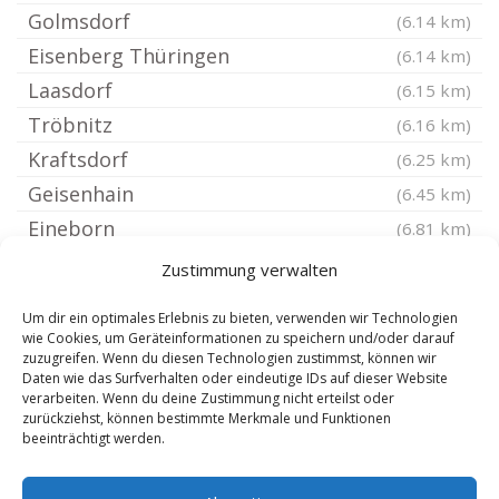
Golmsdorf
(6.14 km)
Eisenberg Thüringen
(6.14 km)
Laasdorf
(6.15 km)
Tröbnitz
(6.16 km)
Kraftsdorf
(6.25 km)
Geisenhain
(6.45 km)
Eineborn
(6.81 km)
Sankt Gangloff
(6.86 km)
Zustimmung verwalten
Weißbach bei Stadtroda
(6.91 km)
Um dir ein optimales Erlebnis zu bieten, verwenden wir Technologien
Rauda
(6.93 km)
wie Cookies, um Geräteinformationen zu speichern und/oder darauf
zuzugreifen. Wenn du diesen Technologien zustimmst, können wir
Rattelsdorf bei Stadtroda
(6.95 km)
Daten wie das Surfverhalten oder eindeutige IDs auf dieser Website
Frauenprießnitz
verarbeiten. Wenn du deine Zustimmung nicht erteilst oder
(7.24 km)
zurückziehst, können bestimmte Merkmale und Funktionen
Kleinebersdorf
(7.25 km)
beeinträchtigt werden.
Meusebach
(7.25 km)