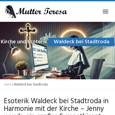
Skip
to
Tog
main
navi
content
Kirche und Esoterik
Waldeck bei Stadtroda
Start
»
Waldeck bei Stadtroda
Esoterik Waldeck bei Stadtroda in
Harmonie mit der Kirche – Jenny