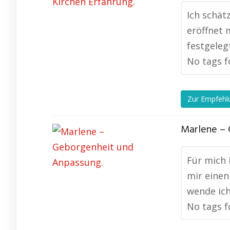
Ich schät
eröffnet 
festgeleg
No tags f
Zur Empfehl
Marlene – 
Für mich 
mir einen
wende ich
No tags f