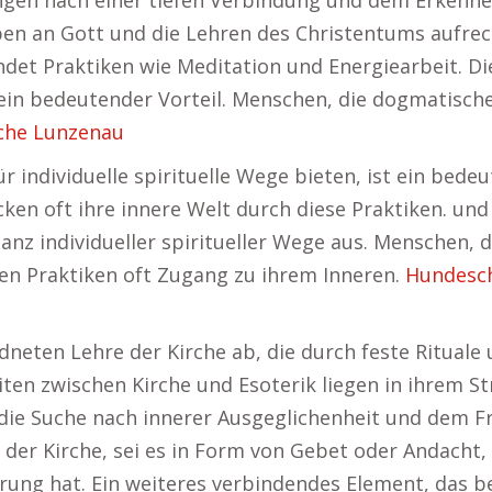
ngen nach einer tiefen Verbindung und dem Erkenne
n an Gott und die Lehren des Christentums aufrecht
det Praktiken wie Meditation und Energiearbeit. Die 
st ein bedeutender Vorteil. Menschen, die dogmatisc
che Lunzenau
ür individuelle spirituelle Wege bieten, ist ein bede
en oft ihre innere Welt durch diese Praktiken. und
tanz individueller spiritueller Wege aus. Menschen,
en Praktiken oft Zugang zu ihrem Inneren.
Hundesch
rdneten Lehre der Kirche ab, die durch feste Ritual
iten zwischen Kirche und Esoterik liegen in ihrem S
n die Suche nach innerer Ausgeglichenheit und dem Fr
 der Kirche, sei es in Form von Gebet oder Andacht, 
ng hat. Ein weiteres verbindendes Element, das bei