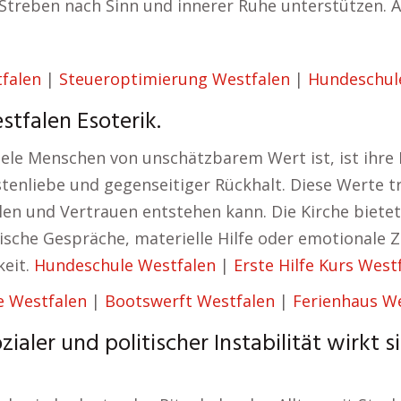
 Streben nach Sinn und innerer Ruhe unterstützen. 
tfalen
|
Steueroptimierung Westfalen
|
Hundeschul
tfalen Esoterik.
iele Menschen von unschätzbarem Wert ist, ist ihre 
stenliebe und gegenseitiger Rückhalt. Diese Werte 
en und Vertrauen entstehen kann. Die Kirche bietet 
rische Gespräche, materielle Hilfe oder emotionale Z
keit.
Hundeschule Westfalen
|
Erste Hilfe Kurs West
 Westfalen
|
Bootswerft Westfalen
|
Ferienhaus W
ialer und politischer Instabilität wirkt s