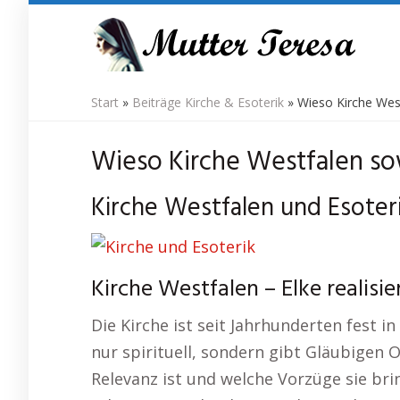
Skip
to
main
content
Start
»
Beiträge Kirche & Esoterik
»
Wieso Kirche West
Wieso Kirche Westfalen sow
Kirche Westfalen und Esoteri
Kirche Westfalen – Elke realisie
Die Kirche ist seit Jahrhunderten fest i
nur spirituell, sondern gibt Gläubigen 
Relevanz ist und welche Vorzüge sie bri