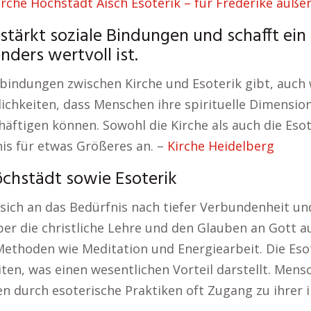
irche Höchstadt Aisch Esoterik – für Frederike äuß
stärkt soziale Bindungen und schafft ein
ders wertvoll ist.
erbindungen zwischen Kirche und Esoterik gibt, auch 
lichkeiten, dass Menschen ihre spirituelle Dimensio
ftigen können. Sowohl die Kirche als auch die Esot
is für etwas Größeres an. –
Kirche Heidelberg
Höchstädt sowie Esoterik
n sich an das Bedürfnis nach tiefer Verbundenheit 
r die christliche Lehre und den Glauben an Gott aufr
Methoden wie Meditation und Energiearbeit. Die Eso
iten, was einen wesentlichen Vorteil darstellt. Men
n durch esoterische Praktiken oft Zugang zu ihrer 