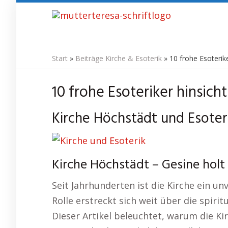
Skip
to
main
content
Start
»
Beiträge Kirche & Esoterik
»
10 frohe Esoterike
10 frohe Esoteriker hinsich
Kirche Höchstädt und Esoteri
Kirche Höchstädt – Gesine holt 
Seit Jahrhunderten ist die Kirche ein u
Rolle erstreckt sich weit über die spir
Dieser Artikel beleuchtet, warum die Ki