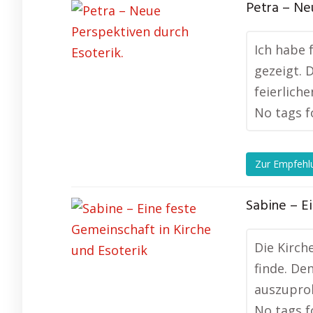
Petra – Ne
Ich habe 
gezeigt. D
feierlich
No tags f
Zur Empfehl
Sabine – E
Die Kirch
finde. De
auszuprob
No tags f