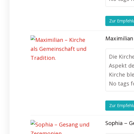
Zur Empfehl
Maximilian 
Die Kirch
Aspekt de
Kirche ble
No tags f
Zur Empfehl
Sophia – G