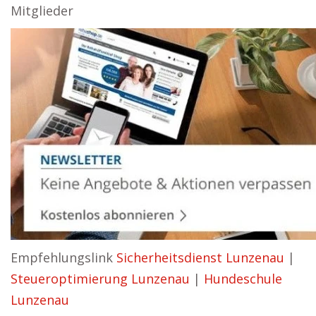
Mitglieder
Empfehlungslink
Sicherheitsdienst Lunzenau
|
Steueroptimierung Lunzenau
|
Hundeschule
Lunzenau