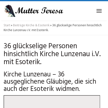
Skip
to
Tog
main
navi
content
Start
»
Beiträge Kirche & Esoterik
»
36 glückselige Personen hinsichtlich
Kirche Lunzenau i.V. mit Esoterik.
36 glückselige Personen
hinsichtlich Kirche Lunzenau i.V.
mit Esoterik.
Kirche Lunzenau – 36
ausgeglichene Gläubige, die sich
auch der Esoterik widmen.