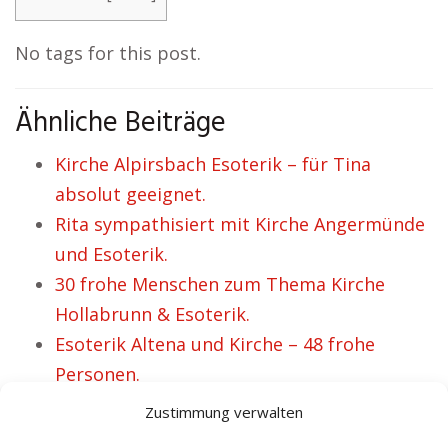
No tags for this post.
Ähnliche Beiträge
Kirche Alpirsbach Esoterik – für Tina
absolut geeignet.
Rita sympathisiert mit Kirche Angermünde
und Esoterik.
30 frohe Menschen zum Thema Kirche
Hollabrunn & Esoterik.
Esoterik Altena und Kirche – 48 frohe
Personen.
Esoterik Geseke i.V. mit Kirche steht für
Zustimmung verwalten
Hoffnung und Glaube diverser Menschen.