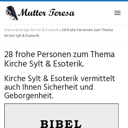
Skip
to
Tog
main
navi
content
Start
»
Beiträge Kirche & Esoterik
»
28 frohe Personen zum Thema
Kirche Sylt & Esoterik.
28 frohe Personen zum Thema
Kirche Sylt & Esoterik.
Kirche Sylt & Esoterik vermittelt
auch Ihnen Sicherheit und
Geborgenheit.