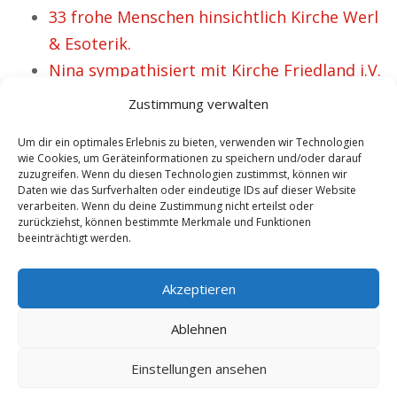
33 frohe Menschen hinsichtlich Kirche Werl
& Esoterik.
Nina sympathisiert mit Kirche Friedland i.V.
mit Esoterik.
Zustimmung verwalten
Um dir ein optimales Erlebnis zu bieten, verwenden wir Technologien
wie Cookies, um Geräteinformationen zu speichern und/oder darauf
VORHERIGER ARTIKEL
NÄCHSTER ARTIKEL
zuzugreifen. Wenn du diesen Technologien zustimmst, können wir
Helen ist affin für
Kirche Tambach
Daten wie das Surfverhalten oder eindeutige IDs auf dieser Website
verarbeiten. Wenn du deine Zustimmung nicht erteilst oder
Kirche Syke &
Dietharz Esoterik –
zurückziehst, können bestimmte Merkmale und Funktionen
beeinträchtigt werden.
Esoterik.
für Camilla
ausgesprochen
Akzeptieren
wertvoll.
Ablehnen
Einstellungen ansehen
Copyright by: Mutterteresa.com -