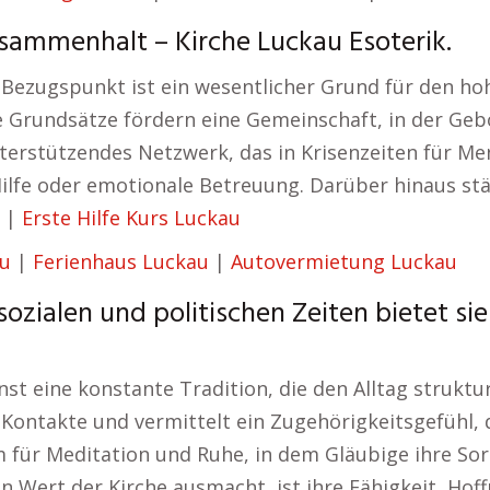
sammenhalt – Kirche Luckau Esoterik.
r Bezugspunkt ist ein wesentlicher Grund für den hoh
se Grundsätze fördern eine Gemeinschaft, in der Ge
nterstützendes Netzwerk, das in Krisenzeiten für Men
ilfe oder emotionale Betreuung. Darüber hinaus stä
|
Erste Hilfe Kurs Luckau
au
|
Ferienhaus Luckau
|
Autovermietung Luckau
sozialen und politischen Zeiten bietet si
nst eine konstante Tradition, die den Alltag struktu
e Kontakte und vermittelt ein Zugehörigkeitsgefühl,
m für Meditation und Ruhe, in dem Gläubige ihre So
en Wert der Kirche ausmacht, ist ihre Fähigkeit, Hof