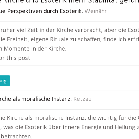
 Kirche und Esoterik mehr Stabilität gefu
ue Perspektiven durch Esoterik.
Weinähr
früher viel Zeit in der Kirche verbracht, aber die Es
ie Freiheit, eigene Rituale zu schaffen, finde ich er
en Momente in der Kirche.
or this post.
ung
rche als moralische Instanz.
Retzau
ie Kirche als moralische Instanz, die wichtig für die
 was die Esoterik über innere Energie und Heilung z
 betrachten.