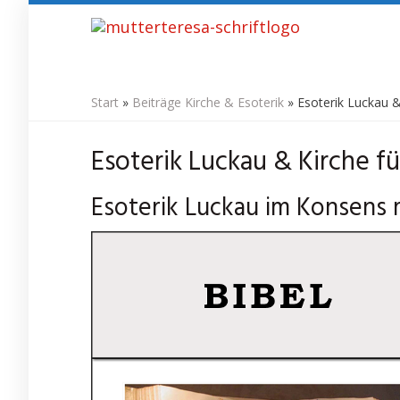
Skip
to
main
content
Start
»
Beiträge Kirche & Esoterik
»
Esoterik Luckau & 
Esoterik Luckau & Kirche fü
Esoterik Luckau im Konsens m