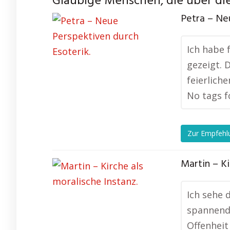
Gläubige Menschen, die über die
Petra – Ne
Ich habe 
gezeigt. D
feierlich
No tags f
Zur Empfehl
Martin – Ki
Ich sehe d
spannend,
Offenheit