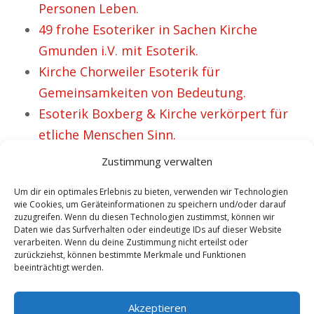
Personen Leben.
49 frohe Esoteriker in Sachen Kirche
Gmunden i.V. mit Esoterik.
Kirche Chorweiler Esoterik für
Gemeinsamkeiten von Bedeutung.
Esoterik Boxberg & Kirche verkörpert für
etliche Menschen Sinn.
Weshalb Kirche Bleckede ebenso wie
Zustimmung verwalten
Esoterik wichtig erscheint.
Um dir ein optimales Erlebnis zu bieten, verwenden wir Technologien
wie Cookies, um Geräteinformationen zu speichern und/oder darauf
zuzugreifen. Wenn du diesen Technologien zustimmst, können wir
Daten wie das Surfverhalten oder eindeutige IDs auf dieser Website
VORHERIGER ARTIKEL
NÄCHSTER ARTIKEL
verarbeiten. Wenn du deine Zustimmung nicht erteilst oder
Christina ist
Kirche Steinheim
zurückziehst, können bestimmte Merkmale und Funktionen
beeinträchtigt werden.
angetan von Kirche
Esoterik – für Lilly
Steinfurt i.V. mit
sehr wertvoll.
Akzeptieren