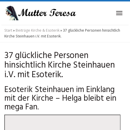
Skip
to
Tog
main
navi
content
Start
»
Beiträge Kirche & Esoterik
»
37 glückliche Personen hinsichtlich
Kirche Steinhauen i.V. mit Esoterik.
37 glückliche Personen
hinsichtlich Kirche Steinhauen
i.V. mit Esoterik.
Esoterik Steinhauen im Einklang
mit der Kirche – Helga bleibt ein
mega Fan.