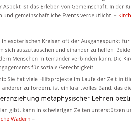
 Aspekt ist das Erleben von Gemeinschaft. In der K
n und gemeinschaftliche Events verdeutlicht. –
Kirc
.
in esoterischen Kreisen oft der Ausgangspunkt für
h auszutauschen und einander zu helfen. Beide Ans
dern Menschen miteinander verbinden kann. Die Kirc
ngagements für soziale Gerechtigkeit.
ht:: Sie hat viele Hilfsprojekte im Laufe der Zeit init
nderer zu fördern, ist ein kraftvolles Band, das di
 Heranziehung metaphysischer Lehren bezüg
lan gibt, kann in schwierigen Zeiten unterstützen u
rche Wadern
–