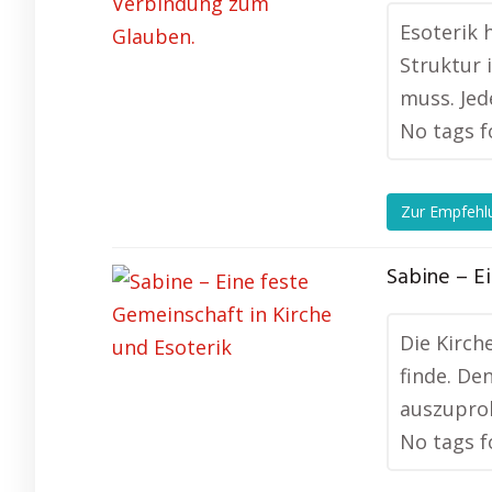
Esoterik 
Struktur 
muss. Jed
No tags f
Zur Empfehl
Sabine – E
Die Kirch
finde. De
auszuprob
No tags f