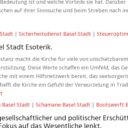
n Bedeutung ist und welche Vorteile sie hat. Darüber
schen auf ihrer Sinnsuche und beim Streben nach i
Stadt
|
Sicherheitsdienst Basel Stadt
|
Steueroptim
l Stadt Esoterik.
Instanz macht die Kirche für viele von unschätzbare
erstützung. Diese Werte schaffen ein Umfeld, das G
rche mit einem Hilfsnetzwerk bereit, das seelsorgeri
afft die Kirche ein Gefühl der Verwurzelung in Trad
dt
 Basel Stadt
|
Schamane Basel Stadt
|
Bootswerft B
esellschaftlicher und politischer Erschütt
Fokus auf das Wesentliche lenkt.