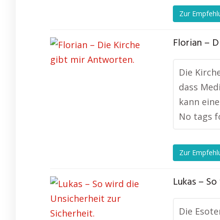
Zur Empfehl
Florian – D
Die Kirch
dass Medi
kann eine
No tags f
Zur Empfehl
Lukas – So 
Die Esote