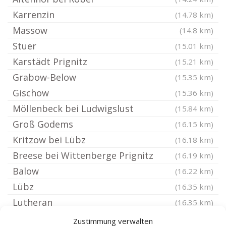
Karrenzin
(14.78 km)
Massow
(14.8 km)
Stuer
(15.01 km)
Karstädt Prignitz
(15.21 km)
Grabow-Below
(15.35 km)
Gischow
(15.36 km)
Möllenbeck bei Ludwigslust
(15.84 km)
Groß Godems
(16.15 km)
Kritzow bei Lübz
(16.18 km)
Breese bei Wittenberge Prignitz
(16.19 km)
Balow
(16.22 km)
Lübz
(16.35 km)
Lutheran
(16.35 km)
Fincken
(16.57 km)
Zustimmung verwalten