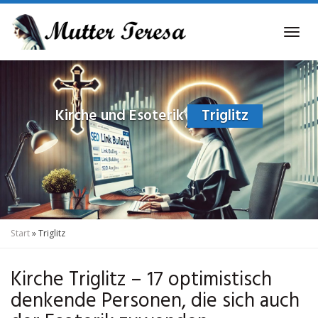
Skip
to
Tog
main
navi
content
Kirche und Esoterik
Triglitz
Start
»
Triglitz
Kirche Triglitz – 17 optimistisch
denkende Personen, die sich auch