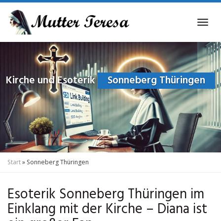
Skip
to
Tog
main
navi
content
Kirche und Esoterik
Sonneberg Thüringen
Start
»
Sonneberg Thüringen
Esoterik Sonneberg Thüringen im
Einklang mit der Kirche – Diana ist