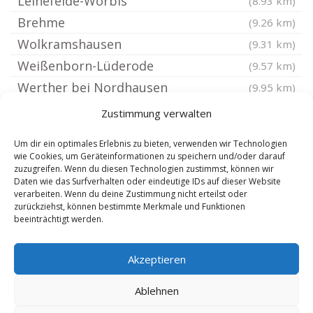
Leinefelde-Worbis
(8.93 km)
Brehme
(9.26 km)
Wolkramshausen
(9.31 km)
Weißenborn-Lüderode
(9.57 km)
Werther bei Nordhausen
(9.95 km)
Tastungen
(10 km)
Zustimmung verwalten
Jützenbach
(10.03 km)
Um dir ein optimales Erlebnis zu bieten, verwenden wir Technologien
Kleinfurra
(10.09 km)
wie Cookies, um Geräteinformationen zu speichern und/oder darauf
zuzugreifen. Wenn du diesen Technologien zustimmst, können wir
Ferna
(10.35 km)
Daten wie das Surfverhalten oder eindeutige IDs auf dieser Website
Wehnde
verarbeiten. Wenn du deine Zustimmung nicht erteilst oder
(10.46 km)
zurückziehst, können bestimmte Merkmale und Funktionen
Obermehler
(10.68 km)
beeinträchtigt werden.
Hundeshagen
(10.87 km)
Akzeptieren
Ecklingerode
(11.02 km)
Kallmerode
(11.06 km)
Ablehnen