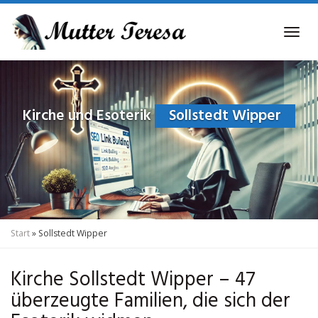
Skip
to
Tog
main
navi
content
Kirche und Esoterik
Sollstedt Wipper
Start
»
Sollstedt Wipper
Kirche Sollstedt Wipper – 47
überzeugte Familien, die sich der