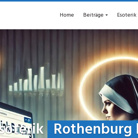
Home
Beiträge
Esoterik
soterik
Rothenburg 