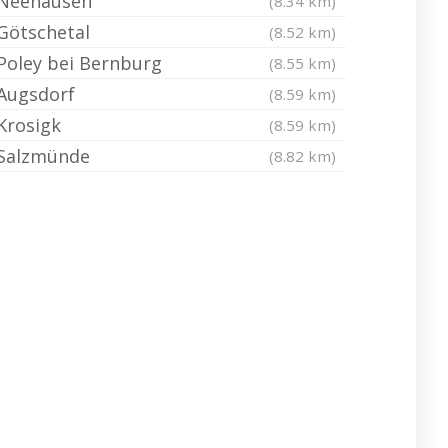
Neehausen
(8.34 km)
Götschetal
(8.52 km)
Poley bei Bernburg
(8.55 km)
Augsdorf
(8.59 km)
Krosigk
(8.59 km)
Salzmünde
(8.82 km)