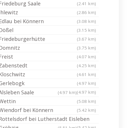
Friedeburg Saale
(2.41 km)
Ihlewitz
(2.86 km)
Edlau bei Könnern
(3.08 km)
Dößel
(3.15 km)
Friedeburgerhütte
(3.67 km)
Domnitz
(3.75 km)
Freist
(4.07 km)
Zabenstedt
(4.25 km)
Kloschwitz
(4.61 km)
Gerlebogk
(4.97 km)
Alsleben Saale
(4.97 km)
(4.97 km)
Wettin
(5.08 km)
Wiendorf bei Könnern
(5.42 km)
Rottelsdorf bei Lutherstadt Eisleben
Gröbzig
(5.42 km)
(5.51 km)