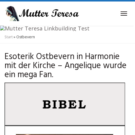
Skip
to
Tog
main
navi
content
Start
»
Ostbevern
Kirche und Esoterik
Ostbevern
Esoterik Ostbevern in Harmonie
mit der Kirche – Angelique wurde
ein mega Fan.