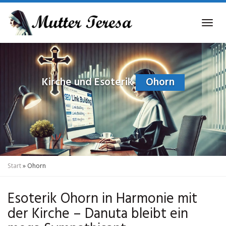
Skip
to
Tog
main
navi
content
Kirche und Esoterik
Ohorn
Start
»
Ohorn
Esoterik Ohorn in Harmonie mit
der Kirche – Danuta bleibt ein