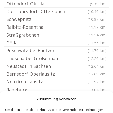
Ottendorf-Okrilla
(9.39 km)
Dürrröhrsdorf-Dittersbach
(10.46 km)
Schwepnitz
(10.97 km)
Ralbitz-Rosenthal
(11.17 km)
Straßgräbchen
(11.54 km)
Göda
(11.55 km)
Puschwitz bei Bautzen
(11.76 km)
Tauscha bei Großenhain
(12.26 km)
Neustadt in Sachsen
(12.64 km)
Bernsdorf Oberlausitz
(12.69 km)
Neukirch Lausitz
(12.92 km)
Radeburg
(13.04 km)
Neschwitz
(13.55 km)
Zustimmung verwalten
Doberschau-Gaußig
(13.62 km)
Um dir ein optimales Erlebnis zu bieten, verwenden wir Technologien