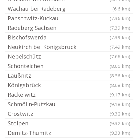
Wachau bei Radeberg
(6.6 km)
Panschwitz-Kuckau
(7.36 km)
Radeberg Sachsen
(7.39 km)
Bischofswerda
(7.39 km)
Neukirch bei Königsbrück
(7.49 km)
Nebelschütz
(7.66 km)
Schönteichen
(8.06 km)
Laußnitz
(8.56 km)
Königsbrück
(8.68 km)
Räckelwitz
(9.17 km)
Schmölln-Putzkau
(9.18 km)
Crostwitz
(9.32 km)
Stolpen
(9.32 km)
Demitz-Thumitz
(9.33 km)