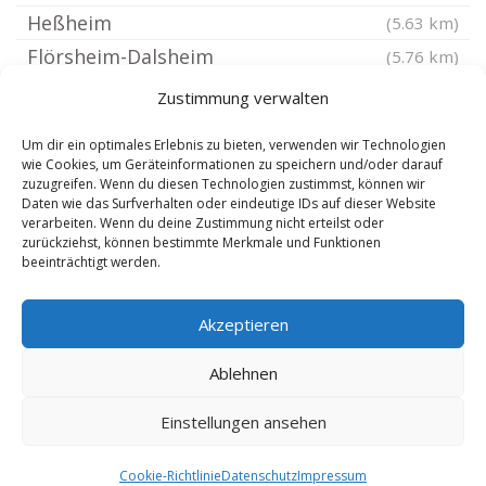
Heßheim
(5.63 km)
Flörsheim-Dalsheim
(5.76 km)
Tiefenthal Pfalz
(5.83 km)
Zustimmung verwalten
Herxheim am Berg
(5.85 km)
Um dir ein optimales Erlebnis zu bieten, verwenden wir Technologien
Weisenheim am Berg
(5.92 km)
wie Cookies, um Geräteinformationen zu speichern und/oder darauf
zuzugreifen. Wenn du diesen Technologien zustimmst, können wir
Gundheim
(5.97 km)
Daten wie das Surfverhalten oder eindeutige IDs auf dieser Website
Albisheim Pfrimm
verarbeiten. Wenn du deine Zustimmung nicht erteilst oder
(6.24 km)
(6.24 km)
zurückziehst, können bestimmte Merkmale und Funktionen
Bermersheim bei Worms
(6.26 km)
beeinträchtigt werden.
Eisenberg Pfalz
(6.29 km)
Akzeptieren
Kerzenheim
(6.57 km)
Lambsheim
(6.59 km)
Ablehnen
Einstellungen ansehen
Copyright by: Mutterteresa.com -
7.8.2026
Cookie-Richtlinie
Datenschutz
Impressum
|
Sanitär Firmen Deutschland
|
Google Seite 1
-
Die Rohrexperten