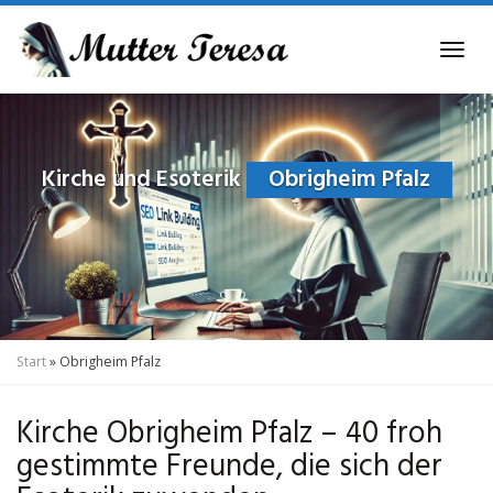
Skip
to
Tog
main
navi
content
Kirche und Esoterik
Obrigheim Pfalz
Start
»
Obrigheim Pfalz
Kirche Obrigheim Pfalz – 40 froh
gestimmte Freunde, die sich der