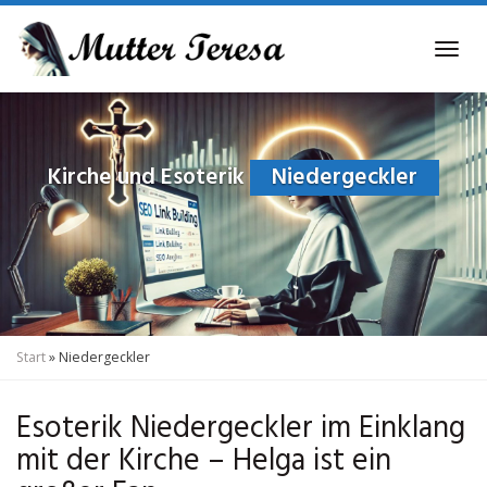
Skip
to
Tog
main
navi
content
Kirche und Esoterik
Niedergeckler
Start
»
Niedergeckler
Esoterik Niedergeckler im Einklang
mit der Kirche – Helga ist ein