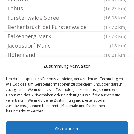
Lebus
(16.23 km)
Fürstenwalde Spree
(16.96 km)
Berkenbrück bei Fürstenwalde
(17.72 km)
Falkenberg Mark
(17.78 km)
Jacobsdorf Mark
(18 km)
Höhenland
(18.21 km)
Heckelberg-Brunow
(18.4 km)
Zustimmung verwalten
Hohensaaten
(18.61 km)
Um dir ein optimales Erlebnis zu bieten, verwenden wir Technologien
Petershagen Eggersdorf
(19.2 km)
wie Cookies, um Geräteinformationen zu speichern und/oder darauf
zuzugreifen. Wenn du diesen Technologien zustimmst, können wir
Briesen Mark
(19.37 km)
Daten wie das Surfverhalten oder eindeutige IDs auf dieser Website
Beiersdorf-Freudenberg
verarbeiten. Wenn du deine Zustimmung nicht erteilst oder
(19.45 km)
zurückziehst, können bestimmte Merkmale und Funktionen
Langewahl
(19.52 km)
beeinträchtigt werden.
Hohenfinow
(19.55 km)
Akzeptieren
Grünheide Mark
(19.8 km)