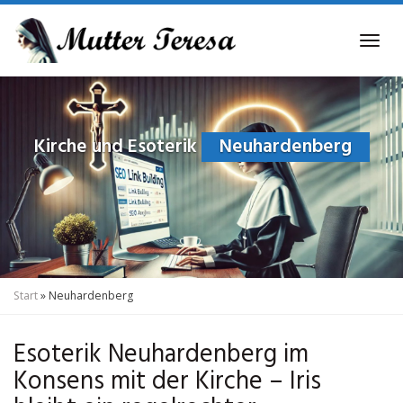
Skip
to
Tog
main
navi
content
Kirche und Esoterik
Neuhardenberg
Start
»
Neuhardenberg
Esoterik Neuhardenberg im
Konsens mit der Kirche – Iris