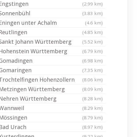
Engstingen
(2.99 km)
Sonnenbühl
(3.83 km)
Eningen unter Achalm
(4.6 km)
Reutlingen
(4.85 km)
Sankt Johann Württemberg
(5.52 km)
Hohenstein Württemberg
(6.79 km)
Gomadingen
(6.98 km)
Gomaringen
(7.35 km)
Trochtelfingen Hohenzollern
(8.06 km)
Metzingen Württemberg
(8.09 km)
Nehren Württemberg
(8.28 km)
Wannweil
(8.29 km)
Mössingen
(8.79 km)
Bad Urach
(8.97 km)
Kusterdingen
(9.22 km)