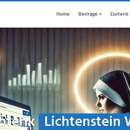
Home
Beiträge
Esoterik
oterik
Lichtenstein