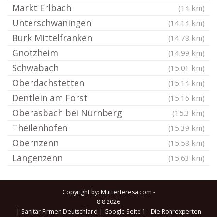
Markt Erlbach
(14 km)
Unterschwaningen
(14.14 km)
Burk Mittelfranken
(14.78 km)
Gnotzheim
(14.99 km)
Schwabach
(15.01 km)
Oberdachstetten
(15.14 km)
Dentlein am Forst
(15.16 km)
Oberasbach bei Nürnberg
(15.3 km)
Theilenhofen
(15.39 km)
Obernzenn
(15.58 km)
Langenzenn
(15.63 km)
Copyright by: Mutterteresa.com -
8.8.2026
|
Sanitär Firmen Deutschland
|
Google Seite 1
-
Die Rohrexperten