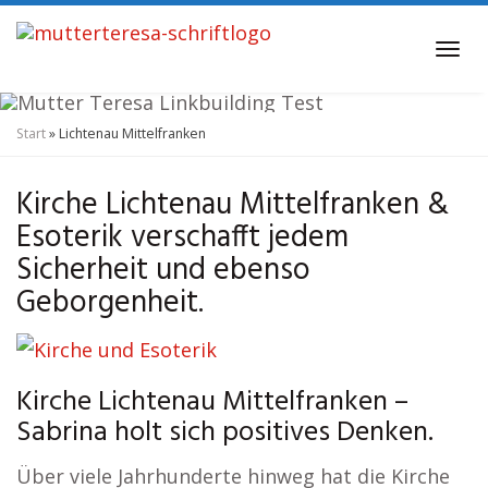
Skip
to
Tog
main
navi
content
Start
»
Lichtenau Mittelfranken
Kirche und Esoterik
Lichtenau Mittelfranken
Kirche Lichtenau Mittelfranken &
Esoterik verschafft jedem
Sicherheit und ebenso
Geborgenheit.
Kirche Lichtenau Mittelfranken –
Sabrina holt sich positives Denken.
Über viele Jahrhunderte hinweg hat die Kirche