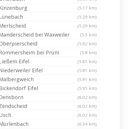
Kinzenburg
(5.17 km)
Lünebach
(5.29 km)
Merlscheid
(5.29 km)
Manderscheid bei Waxweiler
(5.3 km)
Oberpierscheid
(5.62 km)
Rommersheim bei Prüm
(5.8 km)
Ließem Eifel
(5.81 km)
Niederweiler Eifel
(5.81 km)
Malbergweich
(5.91 km)
Bickendorf Eifel
(5.95 km)
Densborn
(6.02 km)
Zendscheid
(6.02 km)
Usch
(6.02 km)
Mürlenbach
(6.34 km)