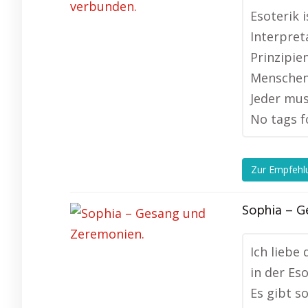
Esoterik 
Interpret
Prinzipien
Menschen 
Jeder mus
No tags f
Zur Empfehl
Sophia – G
Ich liebe
in der Eso
Es gibt s