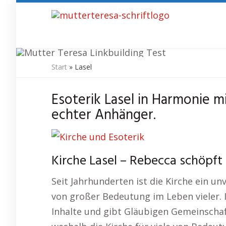
Skip
to
main
content
Start
»
Lasel
Ki
Esoterik Lasel in Harmonie mi
echter Anhänger.
Kirche Lasel – Rebecca schöpft p
Seit Jahrhunderten ist die Kirche ein u
von großer Bedeutung im Leben vieler. 
Inhalte und gibt Gläubigen Gemeinschaft