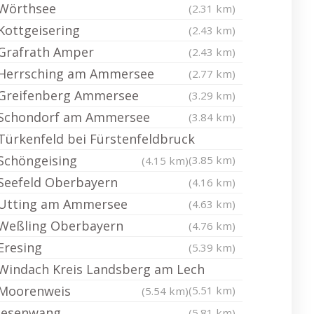
Wörthsee
(2.31 km)
Kottgeisering
(2.43 km)
Grafrath Amper
(2.43 km)
Herrsching am Ammersee
(2.77 km)
Greifenberg Ammersee
(3.29 km)
Schondorf am Ammersee
(3.84 km)
Türkenfeld bei Fürstenfeldbruck
Schöngeising
(3.85 km)
(4.15 km)
Seefeld Oberbayern
(4.16 km)
Utting am Ammersee
(4.63 km)
Weßling Oberbayern
(4.76 km)
Eresing
(5.39 km)
Windach Kreis Landsberg am Lech
Moorenweis
(5.51 km)
(5.54 km)
Jesenwang
(5.81 km)