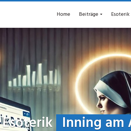
Home
Beiträge
Esoterik
 Esoterik
Inning am