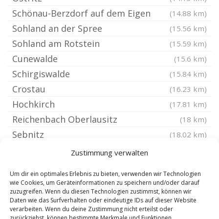
Schönau-Berzdorf auf dem Eigen
(14.88 km)
Sohland an der Spree
(15.56 km)
Sohland am Rotstein
(15.59 km)
Cunewalde
(15.6 km)
Schirgiswalde
(15.84 km)
Crostau
(16.23 km)
Hochkirch
(17.81 km)
Reichenbach Oberlausitz
(18 km)
Sebnitz
(18.02 km)
Kirschau
(18.04 km)
Zustimmung verwalten
Großpostwitz Oberlausitz
(18.09 km)
Um dir ein optimales Erlebnis zu bieten, verwenden wir Technologien
Markersdorf bei Görlitz
(18.32 km)
wie Cookies, um Geräteinformationen zu speichern und/oder darauf
zuzugreifen. Wenn du diesen Technologien zustimmst, können wir
Wilthen
(18.51 km)
Daten wie das Surfverhalten oder eindeutige IDs auf dieser Website
Steinigtwolmsdorf
verarbeiten. Wenn du deine Zustimmung nicht erteilst oder
(18.52 km)
zurückziehst, können bestimmte Merkmale und Funktionen