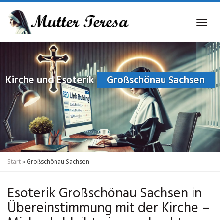
Skip
to
Tog
main
navi
content
Kirche und Esoterik
Großschönau Sachsen
Start
»
Großschönau Sachsen
Esoterik Großschönau Sachsen in
Übereinstimmung mit der Kirche –