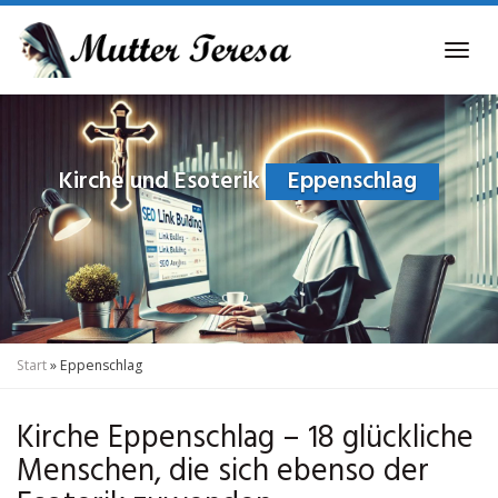
Skip
to
Tog
main
navi
content
Kirche und Esoterik
Eppenschlag
Start
»
Eppenschlag
Kirche Eppenschlag – 18 glückliche
Menschen, die sich ebenso der