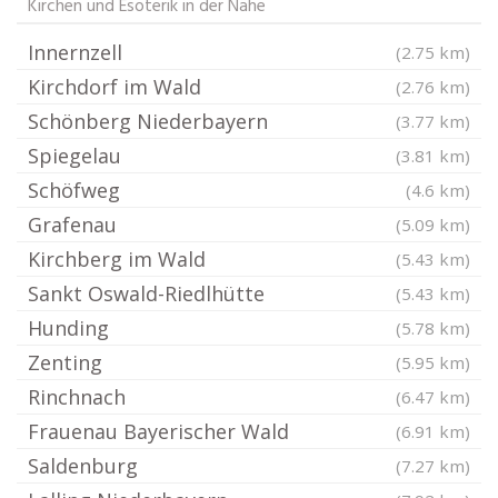
Kirchen und Esoterik in der Nähe
Innernzell
(2.75 km)
Kirchdorf im Wald
(2.76 km)
Schönberg Niederbayern
(3.77 km)
Spiegelau
(3.81 km)
Schöfweg
(4.6 km)
Grafenau
(5.09 km)
Kirchberg im Wald
(5.43 km)
Sankt Oswald-Riedlhütte
(5.43 km)
Hunding
(5.78 km)
Zenting
(5.95 km)
Rinchnach
(6.47 km)
Frauenau Bayerischer Wald
(6.91 km)
Saldenburg
(7.27 km)