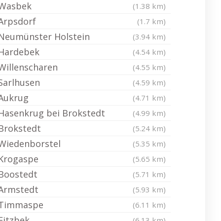
Wasbek
(1.38 km)
Arpsdorf
(1.7 km)
Neumünster Holstein
(3.94 km)
Hardebek
(4.54 km)
Willenscharen
(4.55 km)
Sarlhusen
(4.59 km)
Aukrug
(4.71 km)
Hasenkrug bei Brokstedt
(4.99 km)
Brokstedt
(5.24 km)
Wiedenborstel
(5.35 km)
Krogaspe
(5.65 km)
Boostedt
(5.71 km)
Armstedt
(5.93 km)
Timmaspe
(6.11 km)
Fitzbek
(6.13 km)