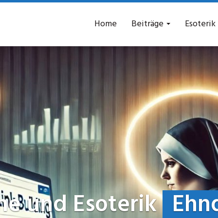
Home
Beiträge
Esoterik
he und Esoterik
Ehn