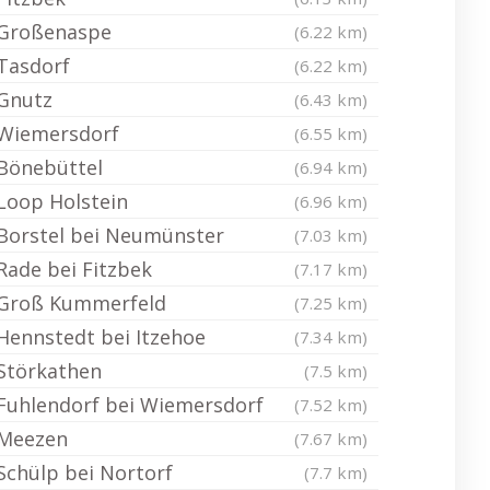
Großenaspe
(6.22 km)
Tasdorf
(6.22 km)
Gnutz
(6.43 km)
Wiemersdorf
(6.55 km)
Bönebüttel
(6.94 km)
Loop Holstein
(6.96 km)
Borstel bei Neumünster
(7.03 km)
Rade bei Fitzbek
(7.17 km)
Groß Kummerfeld
(7.25 km)
Hennstedt bei Itzehoe
(7.34 km)
Störkathen
(7.5 km)
Fuhlendorf bei Wiemersdorf
(7.52 km)
Meezen
(7.67 km)
Schülp bei Nortorf
(7.7 km)