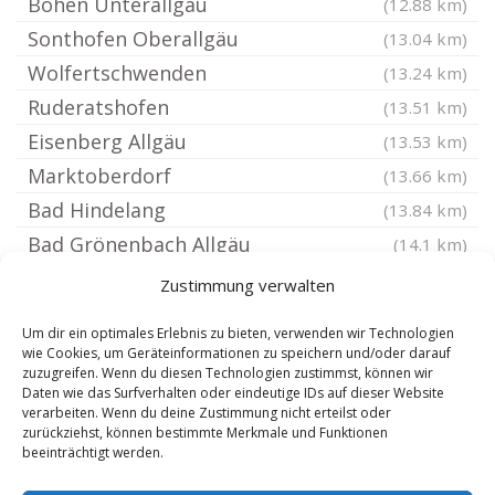
Böhen Unterallgäu
(12.88 km)
Sonthofen Oberallgäu
(13.04 km)
Wolfertschwenden
(13.24 km)
Ruderatshofen
(13.51 km)
Eisenberg Allgäu
(13.53 km)
Marktoberdorf
(13.66 km)
Bad Hindelang
(13.84 km)
Bad Grönenbach Allgäu
(14.1 km)
Ronsberg
(14.16 km)
Zustimmung verwalten
Friesenried
(14.32 km)
Um dir ein optimales Erlebnis zu bieten, verwenden wir Technologien
Maierhöfen Allgäu
(14.38 km)
wie Cookies, um Geräteinformationen zu speichern und/oder darauf
zuzugreifen. Wenn du diesen Technologien zustimmst, können wir
Hopferau
(14.39 km)
Daten wie das Surfverhalten oder eindeutige IDs auf dieser Website
Legau
verarbeiten. Wenn du deine Zustimmung nicht erteilst oder
(14.45 km)
zurückziehst, können bestimmte Merkmale und Funktionen
Isny im Allgäu
(14.73 km)
beeinträchtigt werden.
Ofterschwang
(14.85 km)