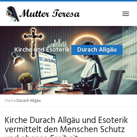
Skip
to
Tog
main
navi
content
Kirche und Esoterik
Durach Allgäu
Start
»
Durach Allgäu
Kirche Durach Allgäu und Esoterik
vermittelt den Menschen Schutz