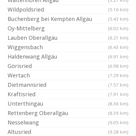
Waltenhofen Allgäu
(3.27 km)
Wildpoldsried
(5.16 km)
Buchenberg bei Kempten Allgäu
(5.43 km)
Oy-Mittelberg
(6.02 km)
Lauben Oberallgäu
(6.21 km)
Wiggensbach
(6.43 km)
Haldenwang Allgäu
(6.91 km)
Görisried
(6.98 km)
Wertach
(7.29 km)
Dietmannsried
(7.57 km)
Kraftisried
(7.91 km)
Unterthingau
(8.36 km)
Rettenberg Oberallgäu
(8.39 km)
Nesselwang
(9.05 km)
Altusried
(9.28 km)