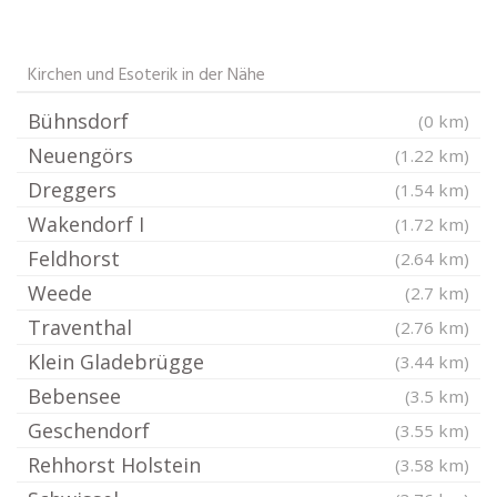
Kirchen und Esoterik in der Nähe
Bühnsdorf
(0 km)
Neuengörs
(1.22 km)
Dreggers
(1.54 km)
Wakendorf I
(1.72 km)
Feldhorst
(2.64 km)
Weede
(2.7 km)
Traventhal
(2.76 km)
Klein Gladebrügge
(3.44 km)
Bebensee
(3.5 km)
Geschendorf
(3.55 km)
Rehhorst Holstein
(3.58 km)