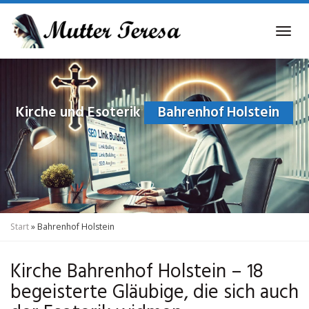
Skip
to
Tog
main
navi
content
Kirche und Esoterik
Bahrenhof Holstein
Start
»
Bahrenhof Holstein
Kirche Bahrenhof Holstein – 18
begeisterte Gläubige, die sich auch