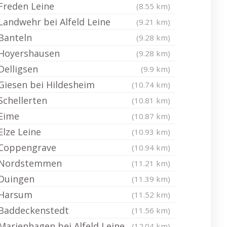
Freden Leine
(8.55 km)
Landwehr bei Alfeld Leine
(9.21 km)
Banteln
(9.28 km)
Hoyershausen
(9.28 km)
Delligsen
(9.9 km)
Giesen bei Hildesheim
(10.74 km)
Schellerten
(10.81 km)
Eime
(10.87 km)
Elze Leine
(10.93 km)
Coppengrave
(10.94 km)
Nordstemmen
(11.21 km)
Duingen
(11.39 km)
Harsum
(11.52 km)
Baddeckenstedt
(11.56 km)
Marienhagen bei Alfeld Leine
(12.04 km)