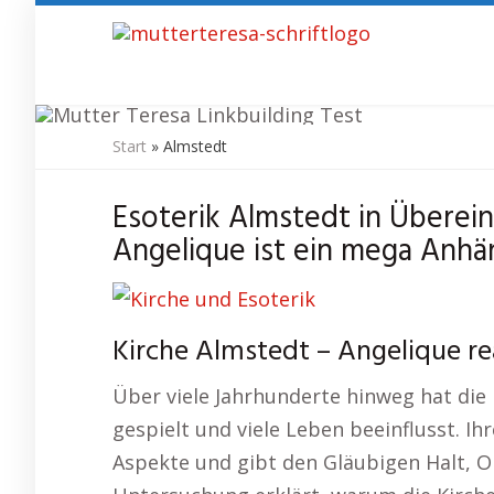
Skip
to
main
content
Start
»
Almstedt
Kirc
Esoterik Almstedt in Überei
Angelique ist ein mega Anhä
Kirche Almstedt – Angelique re
Über viele Jahrhunderte hinweg hat die K
gespielt und viele Leben beeinflusst. I
Aspekte und gibt den Gläubigen Halt, 