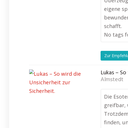
Überzeugu
eigene sp
bewundere
schafft.
No tags f
Zur Empfehl
Lukas – So 
Almstedt
Die Esote
greifbar,
Trotzdem 
finden, un