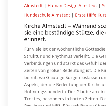
Almstedt
|
Human Design Almstedt
|
S
Hundeschule Almstedt
|
Erste Hilfe Kur
Kirche Almstedt – Während sozi
sie eine beständige Stütze, d
erinnert.
Für viele ist der wöchentliche Gottesdie
Struktur und Rhythmus verleiht. Die Gem
Verbindungen und stärkt das Gefühl d
Zeiten von großer Bedeutung ist. Die Ki
bereit, wo Gläubige Sorgen loslassen u
Aspekt, der die Bedeutung der Kirche unt
Hoffnungsspenderin. Der Glaube an eine 
Trostes, besonders in harten Zeiten. Die
Resilienz und hilft, Rückschläge zu übe