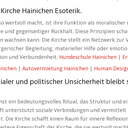
irche Hainichen Esoterik.
so wertvoll macht, ist ihre Funktion als moralischer
 und gegenseitiger Rückhalt. Diese Prinzipien schaf
 wachsen kann. Die Kirche stellt ein Netzwerk zur V
orgerischer Begleitung, materieller Hilfe oder emot
ition und Verbundenheit.
Hundeschule Hainichen
|
Er
inichen
|
Autovermietung Hainichen
|
Human Design
ialer und politischer Unsicherheit bleibt
ienst ein bedeutungsvolles Ritual, das Struktur und
haft unterstützt soziale Verbindungen und vermittel
st. Die Kirche schafft einen Raum für innere Reflexi
itere Eigenschaft der Kirche, die sie wertvoll macht