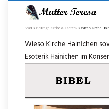
Skip
to
main
content
Start
»
Beiträge Kirche & Esoterik
»
Wieso Kirche Haini
Wieso Kirche Hainichen sowi
Esoterik Hainichen im Konsen