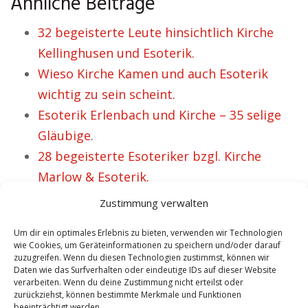
Ähnliche Beiträge
32 begeisterte Leute hinsichtlich Kirche
Kellinghusen und Esoterik.
Wieso Kirche Kamen und auch Esoterik
wichtig zu sein scheint.
Esoterik Erlenbach und Kirche – 35 selige
Gläubige.
28 begeisterte Esoteriker bzgl. Kirche
Marlow & Esoterik.
Kirche Kierspe Esoterik steht für eine
Zustimmung verwalten
starke Gemeinschaft.
Um dir ein optimales Erlebnis zu bieten, verwenden wir Technologien
wie Cookies, um Geräteinformationen zu speichern und/oder darauf
zuzugreifen. Wenn du diesen Technologien zustimmst, können wir
Daten wie das Surfverhalten oder eindeutige IDs auf dieser Website
VORHERIGER ARTIKEL
NÄCHSTER ARTIKEL
verarbeiten. Wenn du deine Zustimmung nicht erteilst oder
Wieso Kirche
Jacqueline hat ein
zurückziehst, können bestimmte Merkmale und Funktionen
beeinträchtigt werden.