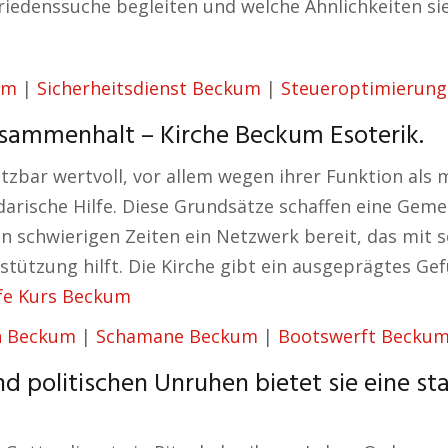
riedenssuche begleiten und welche Ähnlichkeiten sie
um
|
Sicherheitsdienst Beckum
|
Steueroptimierun
sammenhalt – Kirche Beckum Esoterik.
ätzbar wertvoll, vor allem wegen ihrer Funktion als
darische Hilfe. Diese Grundsätze schaffen eine Geme
 in schwierigen Zeiten ein Netzwerk bereit, das mit
stützung hilft. Die Kirche gibt ein ausgeprägtes Ge
lfe Kurs Beckum
n Beckum
|
Schamane Beckum
|
Bootswerft Becku
d politischen Unruhen bietet sie eine st