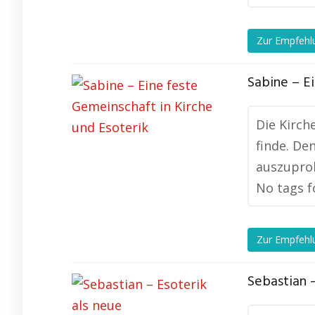
Zur Empfehl
Sabine – E
Die Kirch
finde. De
auszuprob
No tags f
Zur Empfehl
Sebastian 