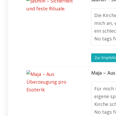
Die Kirch
mich an, 
ein schle
No tags f
Zur Empfehl
Maja – Aus
Für mich 
eigene sp
Kirche sch
No tags f