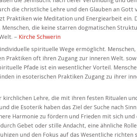
maßen die Sehnsucht nach tiefer Verbindung und dem
ch die christliche Lehre und den Glauben an Gott v
t Praktiken wie Meditation und Energiearbeit ein. Di
t. Menschen, die keine starren dogmatischen Strukt
Welt. –
Kirche Schwerin
e individuelle spirituelle Wege ermöglicht. Menschen
en Praktiken oft ihren Zugang zur inneren Welt. sow
spirituelle Pfade ist ein wesentlicher Vorteil. Mensc
nden in esoterischen Praktiken Zugang zu ihrer in
r kirchlichen Lehre, die mit ihren festen Ritualen un
e und die Esoterik haben das Ziel der Suche nach Si
ere Harmonie zu fördern und Frieden mit sich und der
 durch Gebet oder stille Andacht, eine ähnliche Rolle
uhigen und den Fokus auf das Wesentliche richten s