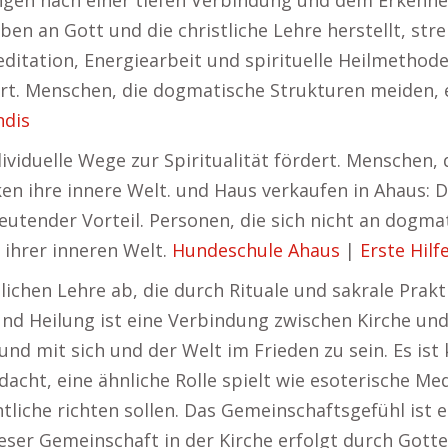
ngen nach einer tiefen Verbindung und dem Erkenne
en an Gott und die christliche Lehre herstellt, stre
itation, Energiearbeit und spirituelle Heilmethoden.
dert. Menschen, die dogmatische Strukturen meiden,
ndis
ndividuelle Wege zur Spiritualität fördert. Mensche
en ihre innere Welt. und Haus verkaufen in Ahaus: Di
deutender Vorteil. Personen, die sich nicht an dogm
 ihrer inneren Welt.
Hundeschule Ahaus
|
Erste Hilf
hlichen Lehre ab, die durch Rituale und sakrale Prakt
und Heilung ist eine Verbindung zwischen Kirche und 
nd mit sich und der Welt im Frieden zu sein. Es ist k
ndacht, eine ähnliche Rolle spielt wie esoterische Me
liche richten sollen. Das Gemeinschaftsgefühl ist 
ser Gemeinschaft in der Kirche erfolgt durch Gott