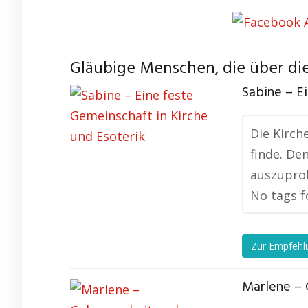
Gläubige Menschen, die über die
Sabine – E
Die Kirch
finde. De
auszuprob
No tags f
Zur Empfehl
Marlene – 