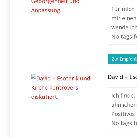
Für mich 
mir einen
wende ich
No tags f
Zur Empfehl
David – Eso
Ich finde
ähnlichen
Positives
No tags f