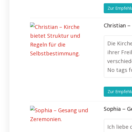
Zur Empfehl
Christian –
Die Kirch
ihrer Fre
verschied
No tags f
Zur Empfehl
Sophia – G
Ich liebe 