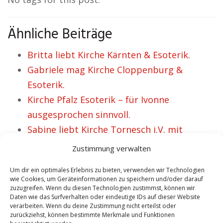
Ähnliche Beiträge
Britta liebt Kirche Kärnten & Esoterik.
Gabriele mag Kirche Cloppenburg &
Esoterik.
Kirche Pfalz Esoterik – für Ivonne
ausgesprochen sinnvoll.
Sabine liebt Kirche Tornesch i.V. mit
Esoterik.
Zustimmung verwalten
Esoterik Rendsburg & Kirche ist für etliche
Um dir ein optimales Erlebnis zu bieten, verwenden wir Technologien
Leute Sinn.
wie Cookies, um Geräteinformationen zu speichern und/oder darauf
zuzugreifen. Wenn du diesen Technologien zustimmst, können wir
Daten wie das Surfverhalten oder eindeutige IDs auf dieser Website
verarbeiten. Wenn du deine Zustimmung nicht erteilst oder
VORHERIGER ARTIKEL
NÄCHSTER ARTIKEL
zurückziehst, können bestimmte Merkmale und Funktionen