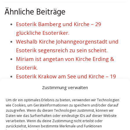
Ähnliche Beiträge
Esoterik Bamberg und Kirche – 29
glückliche Esoteriker.
Weshalb Kirche Johanngeorgenstadt und
Esoterik segensreich zu sein scheint.
Miriam ist angetan von Kirche Erding &
Esoterik.
Esoterik Krakow am See und Kirche – 19
frohe Esoteriker.
Zustimmung verwalten
Esoterik Pfarrkirchen und Kirche für
Um dir ein optimales Erlebnis zu bieten, verwenden wir Technologien
Tradition und Sicherheit von zig Menschen.
wie Cookies, um Geräteinformationen zu speichern und/oder darauf
zuzugreifen. Wenn du diesen Technologien zustimmst, können wir
Daten wie das Surfverhalten oder eindeutige IDs auf dieser Website
verarbeiten. Wenn du deine Zustimmung nicht erteilst oder
VORHERIGER ARTIKEL
NÄCHSTER ARTIKEL
zurückziehst, können bestimmte Merkmale und Funktionen