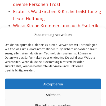
diverse Personen Trost.
Esoterik Waldkirchen & Kirche heißt für zig
Leute Hoffnung.
Wieso Kirche Kremmen und auch Esoterik
förderlich erscheint.
Zustimmung verwalten
Um dir ein optimales Erlebnis zu bieten, verwenden wir Technologien
wie Cookies, um Geräteinformationen zu speichern und/oder darauf
VORHERIGER ARTIKEL
NÄCHSTER ARTIKEL
zuzugreifen. Wenn du diesen Technologien zustimmst, können wir
Esoterik Thüringen
Esoterik
Daten wie das Surfverhalten oder eindeutige IDs auf dieser Website
verarbeiten. Wenn du deine Zustimmung nicht erteilst oder
& Kirche bedeutet
Tirschenreuth und
zurückziehst, können bestimmte Merkmale und Funktionen
beeinträchtigt werden.
für etliche Gläubige
Kirche – 48
Sinn.
begeisterte
Akzeptieren
Esoteriker.
Ablehnen
Einstellungen ansehen