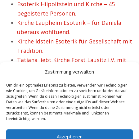
Esoterik Hilpoltstein und Kirche – 45
begeisterte Personen.
Kirche Laupheim Esoterik – für Daniela
überaus wohltuend.
Kirche Idstein Esoterik für Gesellschaft mit
Tradition.
Tatjana liebt Kirche Forst Lausitz i.V. mit
Esoterik.
Zustimmung verwalten
Esoterik Langenthal i.V. mit Kirche steht für
Um dir ein optimales Erlebnis zu bieten, verwenden wir Technologien
die freie Entfaltung vieler Menschen.
wie Cookies, um Geräteinformationen zu speichern und/oder darauf
zuzugreifen. Wenn du diesen Technologien zustimmst, können wir
Daten wie das Surfverhalten oder eindeutige IDs auf dieser Website
verarbeiten. Wenn du deine Zustimmung nicht erteilst oder
VORHERIGER ARTIKEL
NÄCHSTER ARTIKEL
zurückziehst, können bestimmte Merkmale und Funktionen
beeinträchtigt werden.
Warum Kirche Suhl
Jenny hat ein Faible
sowie Esoterik
für Kirche Sulingen
Akzeptieren