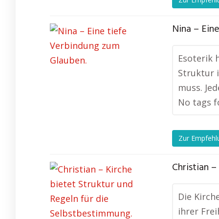
Nina – Ein
Esoterik 
Struktur 
muss. Jed
No tags f
Zur Empfehl
Christian –
Die Kirch
ihrer Fre