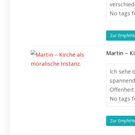
verschied
No tags f
Zur Empfehl
Martin – Ki
Ich sehe d
spannend,
Offenheit
No tags f
Zur Empfehl