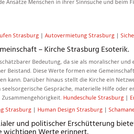
ide Ansätze Menschen in ihrer Sinnsuche und beim F
ufen Strasburg
|
Autovermietung Strasburg
|
Siche
einschaft – Kirche Strasburg Esoterik.
nschätzbarer Bedeutung, da sie als moralischer und 
r Beistand. Diese Werte formen eine Gemeinschaft,
 kann. Darüber hinaus stellt die Kirche ein Netzwe
h seelsorgerische Gespräche, materielle Hilfe oder
nd Zusammengehörigkeit.
Hundeschule Strasburg
|
E
g Strasburg
|
Human Design Strasburg
|
Schamane
ialer und politischer Erschütterung bietet
 wichtigen Werte erinnert.