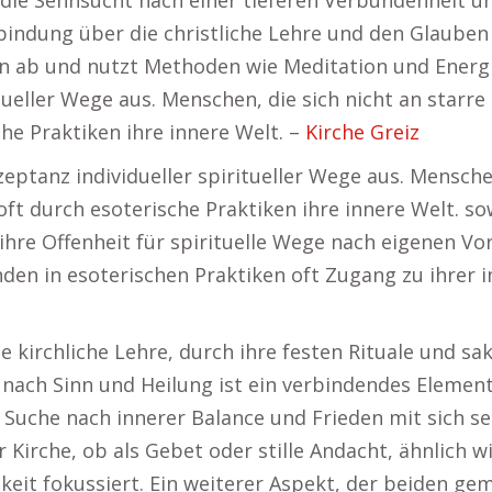
 die Sehnsucht nach einer tieferen Verbundenheit 
indung über die christliche Lehre und den Glauben a
in ab und nutzt Methoden wie Meditation und Energie
itueller Wege aus. Menschen, die sich nicht an star
he Praktiken ihre innere Welt. –
Kirche Greiz
zeptanz individueller spiritueller Wege aus. Mensch
t durch esoterische Praktiken ihre innere Welt. sow
 ihre Offenheit für spirituelle Wege nach eigenen Vo
en in esoterischen Praktiken oft Zugang zu ihrer 
e kirchliche Lehre, durch ihre festen Rituale und sa
 nach Sinn und Heilung ist ein verbindendes Element
ie Suche nach innerer Balance und Frieden mit sich se
der Kirche, ob als Gebet oder stille Andacht, ähnlich
it fokussiert. Ein weiterer Aspekt, der beiden geme