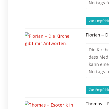
No tags f
Zur Empfehl
Florian – D
Die Kirch
dass Medi
kann eine
No tags f
Zur Empfehl
Thomas – E