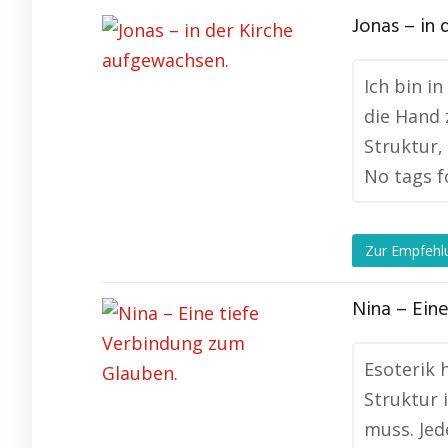
Jonas – in
Ich bin i
die Hand 
Struktur, 
No tags f
Zur Empfehl
Nina – Ein
Esoterik 
Struktur 
muss. Jed