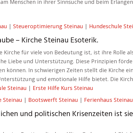
am Menschen in ihrer Sinnsuche und beim Erlangen 
nau
|
Steueroptimierung Steinau
|
Hundeschule Ste
ube – Kirche Steinau Esoterik.
 Kirche für viele von Bedeutung ist, ist ihre Rolle 
che Liebe und Unterstützung. Diese Prinzipien förd
 können. In schwierigen Zeiten stellt die Kirche e
nterstützung und emotionale Hilfe bietet. Die Kirche
le Steinau
|
Erste Hilfe Kurs Steinau
 Steinau
|
Bootswerft Steinau
|
Ferienhaus Steinau
lichen und politischen Krisenzeiten ist si