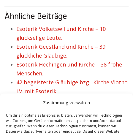
Ähnliche Beiträge
Esoterik Volketswil und Kirche – 10
glückselige Leute.
Esoterik Geestland und Kirche – 39
glückliche Gläubige.
Esoterik Hechingen und Kirche – 38 frohe
Menschen.
42 begeisterte Gläubige bzgl. Kirche Vlotho
i.V. mit Esoterik.
Helen mag Kirche Schramberg und
Zustimmung verwalten
Esoterik.
Um dir ein optimales Erlebnis zu bieten, verwenden wir Technologien
wie Cookies, um Geräteinformationen zu speichern und/oder darauf
zuzugreifen. Wenn du diesen Technologien zustimmst, können wir
Daten wie das Surfverhalten oder eindeutige IDs auf dieser Website
VORHERIGER ARTIKEL
NÄCHSTER ARTIKEL