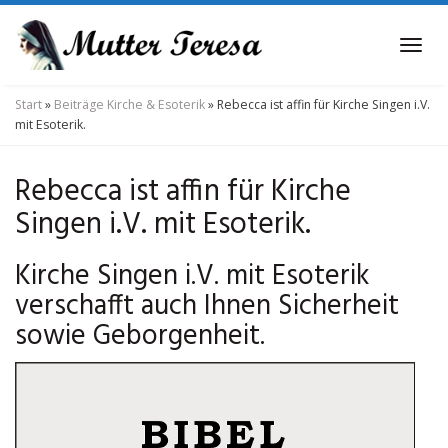
Skip
to
Tog
main
navi
content
Start
»
Beiträge Kirche & Esoterik
»
Rebecca ist affin für Kirche Singen i.V.
mit Esoterik.
Rebecca ist affin für Kirche
Singen i.V. mit Esoterik.
Kirche Singen i.V. mit Esoterik
verschafft auch Ihnen Sicherheit
sowie Geborgenheit.