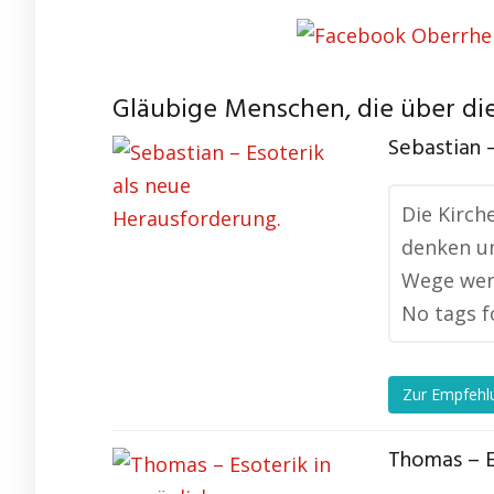
Gläubige Menschen, die über die
Sebastian 
Die Kirch
denken un
Wege wert
No tags f
Zur Empfehl
Thomas – E