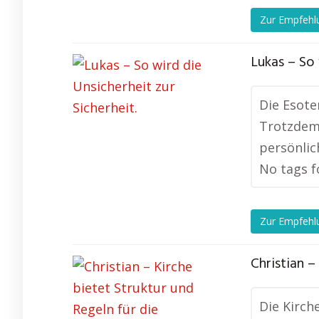
Zur Empfehl
Lukas – So 
Die Esote
Trotzdem 
persönlic
No tags f
Zur Empfehl
Christian –
Die Kirch