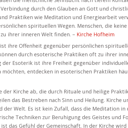
maßen die menschliche Sehnsucht nach tiefem Konta
se Verbindung durch den Glauben an Gott und christl
und Praktiken wie Meditation und Energiearbeit ver
persönlichen spirituellen Wegen. Menschen, die kein
zu ihrer inneren Welt finden. –
Kirche Hofheim
ist ihre Offenheit gegenüber persönlichen spiritue
önnen durch esoterische Praktiken oft zu ihrer inn
 der Esoterik ist ihre Freiheit gegenüber individuel
 möchten, entdecken in esoterischen Praktiken häuf
e der Kirche ab, die durch Rituale und heilige Prakti
 teilen das Bestreben nach Sinn und Heilung. Kirche 
 der Welt. Es ist kein Zufall, dass die Meditation in
ische Techniken zur Beruhigung des Geistes und Fok
 ist das Gefühl der Gemeinschaft. In der Kirche wi