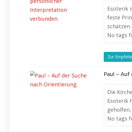
Esoterik 
feste Pri
schätzen.
No tags f
Zur Empfehl
Paul – Auf 
Die Kirch
Esoterik 
geholfen,
No tags f