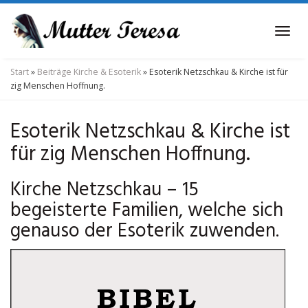
Skip
to
Tog
main
navi
content
Start
»
Beiträge Kirche & Esoterik
»
Esoterik Netzschkau & Kirche ist für
zig Menschen Hoffnung.
Esoterik Netzschkau & Kirche ist
für zig Menschen Hoffnung.
Kirche Netzschkau – 15
begeisterte Familien, welche sich
genauso der Esoterik zuwenden.