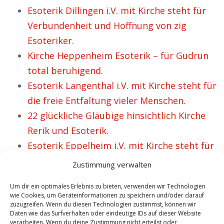
Esoterik Dillingen i.V. mit Kirche steht für
Verbundenheit und Hoffnung von zig
Esoteriker.
Kirche Heppenheim Esoterik – für Gudrun
total beruhigend.
Esoterik Langenthal i.V. mit Kirche steht für
die freie Entfaltung vieler Menschen.
22 glückliche Gläubige hinsichtlich Kirche
Rerik und Esoterik.
Esoterik Eppelheim i.V. mit Kirche steht für
eine starke Gemeinschaft von vielen
Zustimmung verwalten
Gläubige.
Um dir ein optimales Erlebnis zu bieten, verwenden wir Technologien
wie Cookies, um Geräteinformationen zu speichern und/oder darauf
zuzugreifen. Wenn du diesen Technologien zustimmst, können wir
Daten wie das Surfverhalten oder eindeutige IDs auf dieser Website
VORHERIGER ARTIKEL
NÄCHSTER ARTIKEL
verarbeiten. Wenn du deine Zustimmung nicht erteilst oder