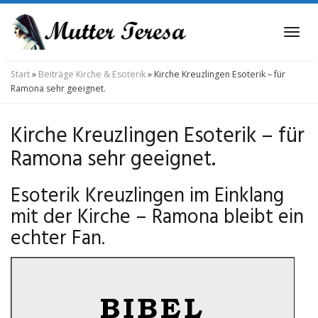
Skip
to
Tog
main
navi
content
Start
»
Beiträge Kirche & Esoterik
»
Kirche Kreuzlingen Esoterik – für
Ramona sehr geeignet.
Kirche Kreuzlingen Esoterik – für
Ramona sehr geeignet.
Esoterik Kreuzlingen im Einklang
mit der Kirche – Ramona bleibt ein
echter Fan.