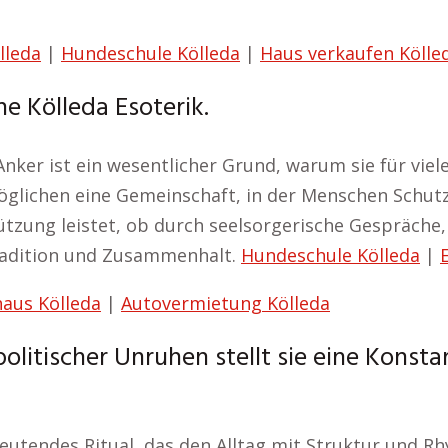
lleda
|
Hundeschule Kölleda
|
Haus verkaufen Kölle
e Kölleda Esoterik.
Anker ist ein wesentlicher Grund, warum sie für viele
glichen eine Gemeinschaft, in der Menschen Schutz
ützung leistet, ob durch seelsorgerische Gespräche,
Tradition und Zusammenhalt.
Hundeschule Kölleda
|
haus Kölleda
|
Autovermietung Kölleda
 politischer Unruhen stellt sie eine Kons
deutendes Ritual, das den Alltag mit Struktur und R