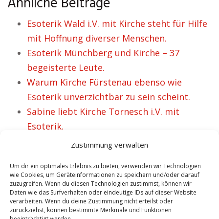
Ähnliche Beiträge
Esoterik Wald i.V. mit Kirche steht für Hilfe
mit Hoffnung diverser Menschen.
Esoterik Münchberg und Kirche – 37
begeisterte Leute.
Warum Kirche Fürstenau ebenso wie
Esoterik unverzichtbar zu sein scheint.
Sabine liebt Kirche Tornesch i.V. mit
Esoterik.
Esoterik Metzingen und Kirche für ein
Zustimmung verwalten
gutes Gefühl nicht weniger Personen.
Um dir ein optimales Erlebnis zu bieten, verwenden wir Technologien
wie Cookies, um Geräteinformationen zu speichern und/oder darauf
zuzugreifen. Wenn du diesen Technologien zustimmst, können wir
Daten wie das Surfverhalten oder eindeutige IDs auf dieser Website
VORHERIGER ARTIKEL
NÄCHSTER ARTIKEL
verarbeiten. Wenn du deine Zustimmung nicht erteilst oder
Kirche Kloten
Kirche Klütz
zurückziehst, können bestimmte Merkmale und Funktionen
beeinträchtigt werden.