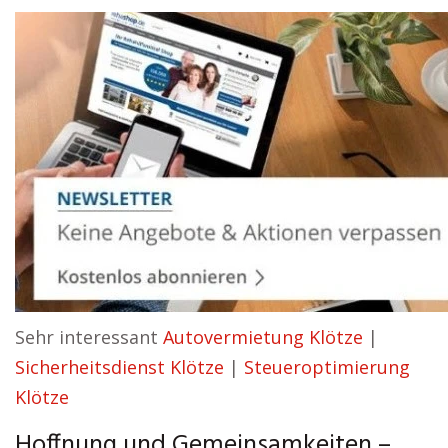
Sehr interessant
Autovermietung Klötze
|
Sicherheitsdienst Klötze
|
Steueroptimierung
Klötze
Hoffnung und Gemeinsamkeiten –