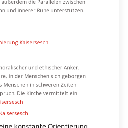
n außerdem die Parallelen zwischen
inn und innerer Ruhe unterstützen.
mierung Kaisersesch
 moralischer und ethischer Anker.
äre, in der Menschen sich geborgen
as Menschen in schweren Zeiten
pruch. Die Kirche vermittelt ein
aisersesch
Kaisersesch
 eine konstante Orientierung,