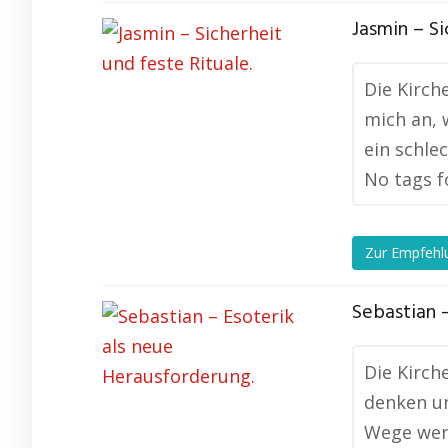
Jasmin – Si
Die Kirch
mich an, 
ein schle
No tags f
Zur Empfehl
Sebastian 
Die Kirch
denken un
Wege wert