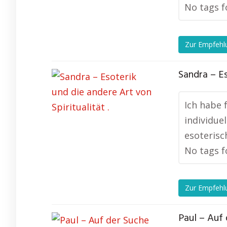
No tags f
Zur Empfehl
Sandra – Es
Ich habe 
individue
esoterisc
No tags f
Zur Empfehl
Paul – Auf 