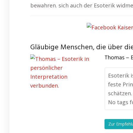
bewahren. sich auch der Esoterik widm
Gläubige Menschen, die über die
Thomas – E
Esoterik 
feste Pri
schätzen.
No tags f
Zur Empfehl