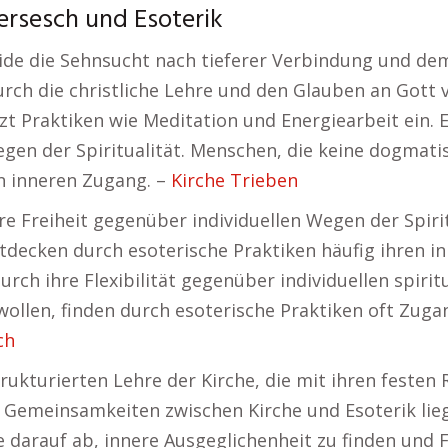
ersesch und Esoterik
eide die Sehnsucht nach tieferer Verbindung und de
ch die christliche Lehre und den Glauben an Gott v
t Praktiken wie Meditation und Energiearbeit ein. Ei
Wegen der Spiritualität. Menschen, die keine dogma
en inneren Zugang. –
Kirche Trieben
hre Freiheit gegenüber individuellen Wegen der Spiri
decken durch esoterische Praktiken häufig ihren i
durch ihre Flexibilität gegenüber individuellen spiri
ollen, finden durch esoterische Praktiken oft Zugan
ch
strukturierten Lehre der Kirche, die mit ihren festen
ie Gemeinsamkeiten zwischen Kirche und Esoterik lie
de darauf ab, innere Ausgeglichenheit zu finden und 