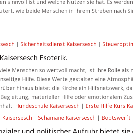
en sinnvoll ist und welche Nutzen sie hat. Es werde
äutert, wie beide Menschen in ihrem Streben nach S
rsesch
|
Sicherheitsdienst Kaisersesch
|
Steueropti
Kaisersesch Esoterik.
 viele Menschen so wertvoll macht, ist ihre Rolle als
nseitige Hilfe. Diese Werte gestalten eine Atmosph
rüber hinaus bietet die Kirche ein Hilfsnetzwerk, d
r Begleitung, materieller Hilfe oder emotionalem Zus
nhalt.
Hundeschule Kaisersesch
|
Erste Hilfe Kurs K
 Kaisersesch
|
Schamane Kaisersesch
|
Bootswerft 
ozialer und politischer Aufruhr bietet sie