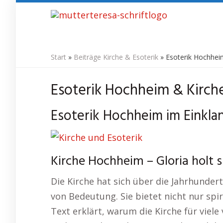
Skip
to
main
content
Start
»
Beiträge Kirche & Esoterik
»
Esoterik Hochhei
Esoterik Hochheim & Kirch
Esoterik Hochheim im Einklang
Kirche Hochheim – Gloria holt si
Die Kirche hat sich über die Jahrhundert
von Bedeutung. Sie bietet nicht nur spi
Text erklärt, warum die Kirche für viele