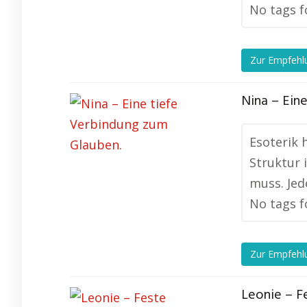
No tags f
Zur Empfehl
Nina – Ein
Esoterik 
Struktur 
muss. Jed
No tags f
Zur Empfehl
Leonie – F