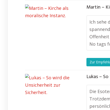
Martin – Ki
Ich sehe d
spannend,
Offenheit
No tags f
Zur Empfehl
Lukas – So 
Die Esote
Trotzdem 
persönlic