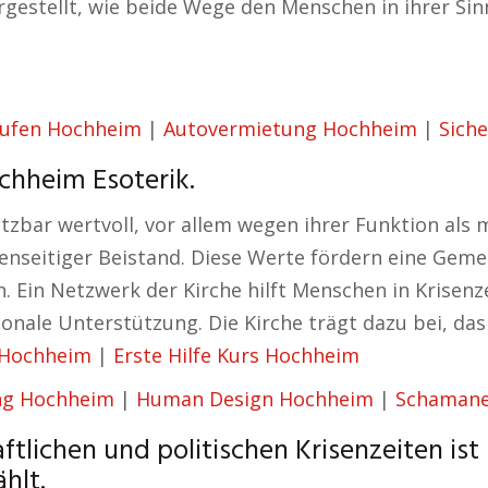
gestellt, wie beide Wege den Menschen in ihrer Si
aufen Hochheim
|
Autovermietung Hochheim
|
Sich
chheim Esoterik.
ätzbar wertvoll, vor allem wegen ihrer Funktion als
seitiger Beistand. Diese Werte fördern eine Gemei
 Ein Netzwerk der Kirche hilft Menschen in Krisenze
onale Unterstützung. Die Kirche trägt dazu bei, das
 Hochheim
|
Erste Hilfe Kurs Hochheim
ng Hochheim
|
Human Design Hochheim
|
Schamane
tlichen und politischen Krisenzeiten ist 
hlt.