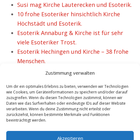
Susi mag Kirche Lauterecken und Esoterik.
10 frohe Esoteriker hinsichtlich Kirche
Höchstädt und Esoterik.
Esoterik Annaburg & Kirche ist für sehr
viele Esoteriker Trost.
Esoterik Hechingen und Kirche – 38 frohe
Menschen.
Esoterik Reinfeld und Kirche heißt für
Zustimmung verwalten
zahlreiche Esoteriker Hoffnung.
Um dir ein optimales Erlebnis zu bieten, verwenden wir Technologien
wie Cookies, um Geräteinformationen zu speichern und/oder darauf
zuzugreifen. Wenn du diesen Technologien zustimmst, können wir
Daten wie das Surfverhalten oder eindeutige IDs auf dieser Website
VORHERIGER ARTIKEL
NÄCHSTER ARTIKEL
verarbeiten. Wenn du deine Zustimmung nicht erteilst oder
Barbara hat ein
Kirche Hirschberg
zurückziehst, können bestimmte Merkmale und Funktionen
beeinträchtigt werden.
Faible für Kirche
Esoterik – für Bea
Hinwil & Esoterik.
äußerst
Akzeptieren