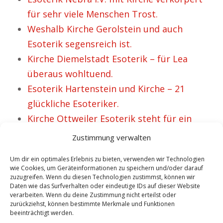
für sehr viele Menschen Trost.
Weshalb Kirche Gerolstein und auch
Esoterik segensreich ist.
Kirche Diemelstadt Esoterik – für Lea
überaus wohltuend.
Esoterik Hartenstein und Kirche – 21
glückliche Esoteriker.
Kirche Ottweiler Esoterik steht für ein
gutes Gefühl.
Zustimmung verwalten
Um dir ein optimales Erlebnis zu bieten, verwenden wir Technologien
wie Cookies, um Geräteinformationen zu speichern und/oder darauf
VORHERIGER ARTIKEL
NÄCHSTER ARTIKEL
zuzugreifen. Wenn du diesen Technologien zustimmst, können wir
Kirche Hermagor
Warum Kirche
Daten wie das Surfverhalten oder eindeutige IDs auf dieser Website
verarbeiten. Wenn du deine Zustimmung nicht erteilst oder
Esoterik steht für
Hermsdorf aber
zurückziehst, können bestimmte Merkmale und Funktionen
beeinträchtigt werden.
Praktiken mit
auch Esoterik von