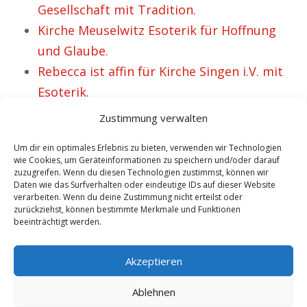
Gesellschaft mit Tradition.
Kirche Meuselwitz Esoterik für Hoffnung
und Glaube.
Rebecca ist affin für Kirche Singen i.V. mit
Esoterik.
Esoterik Würselen & Kirche ist für viele
Zustimmung verwalten
Personen Trost.
Um dir ein optimales Erlebnis zu bieten, verwenden wir Technologien
wie Cookies, um Geräteinformationen zu speichern und/oder darauf
zuzugreifen. Wenn du diesen Technologien zustimmst, können wir
Daten wie das Surfverhalten oder eindeutige IDs auf dieser Website
VORHERIGER ARTIKEL
NÄCHSTER ARTIKEL
verarbeiten. Wenn du deine Zustimmung nicht erteilst oder
Kirche Groß
Warum Kirche Groß
zurückziehst, können bestimmte Merkmale und Funktionen
beeinträchtigt werden.
Bieberau Esoterik
Gerau sowie
steht für die freie
Esoterik hilfreich
Akzeptieren
Entfaltung.
erscheint.
Ablehnen